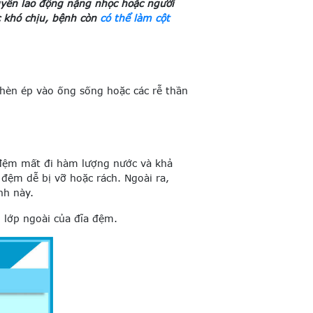
uyên lao động nặng nhọc hoặc người
c khó chịu, bệnh còn
có thể làm cột
chèn ép vào ống sống hoặc các rễ thần
a đệm mất đi hàm lượng nước và khả
 đệm dễ bị vỡ hoặc rách. Ngoài ra,
nh này.
 lớp ngoài của đĩa đệm.