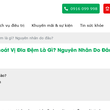
0916 099 998
ch vụ điều trị
Khuyến mãi & sự kiện
Tin sức khỏe
ệm là gì? Nguyên nhân do đâu?
hoát Vị Đĩa Đệm Là Gì? Nguyên Nhân Do Đâ
nào?
m