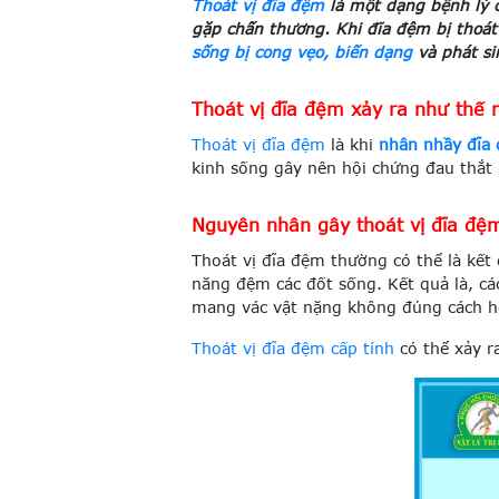
Thoát vị đĩa đệm
là một dạng bệnh lý c
gặp chấn thương. Khi đĩa đệm bị thoát 
sống bị cong vẹo, biến dạng
và phát si
Thoát vị đĩa đệm xảy ra như thế 
Thoát vị đĩa đệm
là khi
nhân nhầy đĩa 
kinh sống gây nên hội chứng đau thắt
Nguyên nhân gây thoát vị đĩa đệ
Thoát vị đĩa đệm thường có thể là kết
năng đệm các đốt sống. Kết quả là, cá
mang vác vật nặng không đúng cách h
Thoát vị đĩa đệm cấp tính
có thể xảy r