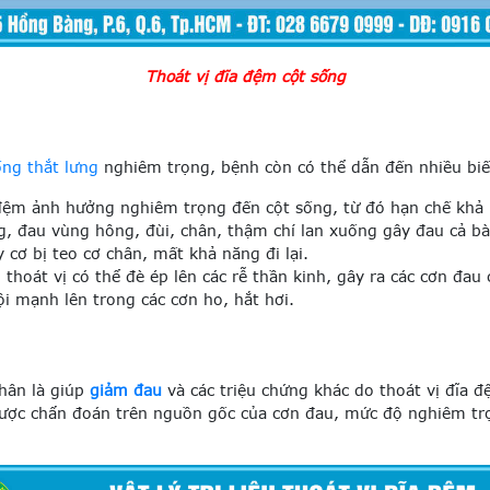
Thoát vị đĩa đệm cột sống
ống thắt lưng
nghiêm trọng, bệnh còn có thể dẫn đến nhiều bi
đệm ảnh hưởng nghiêm trọng đến cột sống, từ đó hạn chế khả
, đau vùng hông, đùi, chân, thậm chí lan xuống gây đau cả bàn
 cơ bị teo cơ chân, mất khả năng đi lại.
thoát vị có thể đè ép lên các rễ thần kinh, gây ra các cơn đau
ội mạnh lên trong các cơn ho, hắt hơi.
nhân là giúp
giảm đau
và các triệu chứng khác do thoát vị đĩa đ
được chẩn đoán trên nguồn gốc của cơn đau, mức độ nghiêm trọ