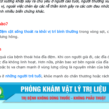
ơ xương khớp xảy ra chủ yếu ở người cao tuổi, người thường x
vị, ngoài việc chèn ép các rễ thần kinh gây ra các cơn đau nhứ
nh nhiều biến chứng khác.
nào?
đệm cột sống thoát ra khỏi vị trí bình thường
trong vòng sợi, 
 lưng hông.
m
 quả của bệnh thoái hóa đĩa đệm. Khi con người già đi, các đĩ
c đĩa không linh hoạt. Hơn nữa, phần bao xơ bên ngoài của đĩa
oặc bị va chạm mạnh ở vùng lưng cũng là nguyên nhân của bệ
a ở
những người trẻ tuổi
, khỏe mạnh do chấn thương hoặc rách