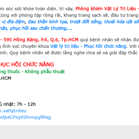
 sóc sức khỏe toàn diện. Vì vậy,
Phòng khám Vật Lý Trị Liệu
cùng với phòng tập rộng rãi, khang trang sạch sẽ, đầu tư trang
 vị đĩa đệm
,
đau thần kinh tọa, trượt đốt sống, thoái hóa cột s
não, phục hồi sau chấn thương,...
- 595 Hồng Bàng, P.6, Q.6, Tp.HCM
quý bệnh nhân sẽ nhận được
g lĩnh vực chuyên khoa
Vật lý trị liệu - Phục hồi chức năng
. Với
nh. Quý bệnh nhân sẽ được lắng nghe chia sẻ và giải đáp thắc 
 - PHỤC HỒI CHỨC NĂNG
ng thuốc - Không phẫu thuật
Tp.HCM
ủ nhật: 7h - 12h
vatlytrilieu
nfp4CFtq45frnnpgflPxg