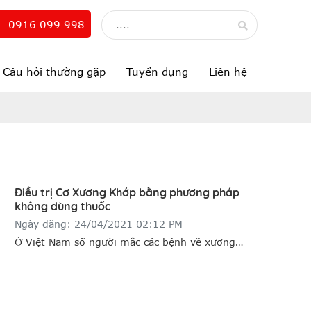
0916 099 998
Câu hỏi thường gặp
Tuyển dụng
Liên hệ
Điều trị Cơ Xương Khớp bằng phương pháp
không dùng thuốc
Ngày đăng: 24/04/2021 02:12 PM
Ở Việt Nam số người mắc các bệnh về xương
khớp ngày càng gia tăng và có xu hướng trẻ hóa
với tỷ lệ mắc bệnh khá cao đặc biệt là người cao
tuổi. Nhóm bệnh này tuy ít có khả năng gây tử
vong nhưng thường để lại các di chứng nặng nề,