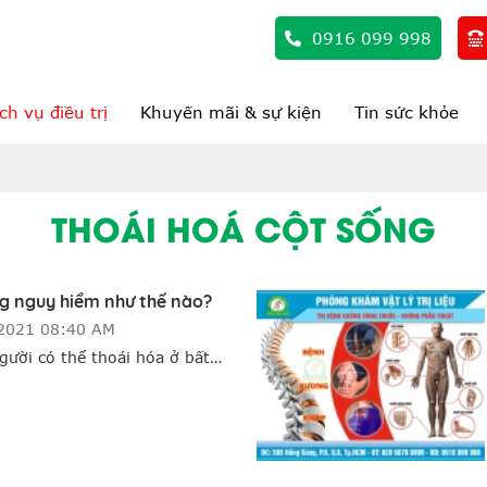
0916 099 998
ch vụ điều trị
Khuyến mãi & sự kiện
Tin sức khỏe
THOÁI HOÁ CỘT SỐNG
ng nguy hiểm như thế nào?
/2021 08:40 AM
gười có thể thoái hóa ở bất
người bệnh không có biện pháp
kịp thời sẽ gây ảnh hưởng
sức khỏe và đứng trước nguy
.