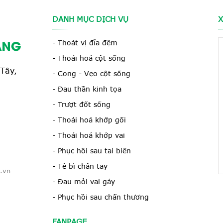
DANH MỤC DỊCH VỤ
X
- Thoát vị đĩa đệm
- Thoái hoá cột sống
Tây,
- Cong - Vẹo cột sống
- Đau thần kinh tọa
- Trượt đốt sống
- Thoái hoá khớp gối
- Thoái hoá khớp vai
- Phục hồi sau tai biến
- Tê bì chân tay
.vn
- Đau mỏi vai gáy
- Phục hồi sau chấn thương
FANPAGE