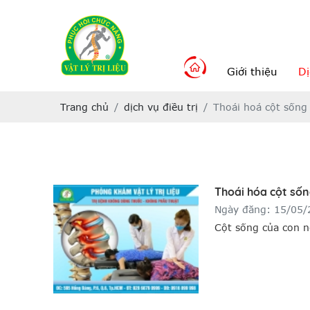
Giới thiệu
Dị
Trang chủ
dịch vụ điều trị
Thoái hoá cột sống
Thoái hóa cột số
Ngày đăng: 15/05
Cột sống của con n
cứ vị trí nào nếu 
tiến hành điều trị 
nghiêm trọng đến 
cơ tàn phế suốt đời