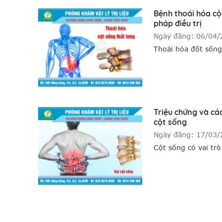
Bệnh thoái hóa c
pháp điều trị
Ngày đăng: 06/04
Thoái hóa đốt sống
biến hiện nay, nó k
mà còn lan rộng sa
là những người thư
giới văn phòng,...
Triệu chứng và cá
cột sống
Ngày đăng: 17/03
Cột sống có vai trò
thời gian sẽ dần bị
sống dẫn đến thoát
đau đớn, thậm chí c
sinh hoạt hàng ng