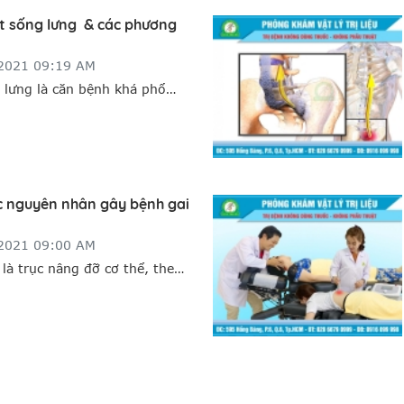
ột sống lưng & các phương
/2021 09:19 AM
 lưng là căn bệnh khá phổ
hông chỉ xảy ra với người già
ng những người trẻ tuổi, nhất
ờng xuyên phải ngồi lâu như
c nguyên nhân gây bệnh gai
/2021 09:00 AM
 là trục nâng đỡ cơ thể, theo
 thoái hóa. Bệnh thoái hóa cột
 vị đĩa đệm, gai cột sống gây
ó thể bị liệt, ảnh hưởng tới
ày.