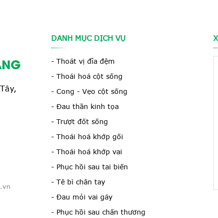
thoái hóa
máy tập vật lý trị liệu hiệ
giảm thiểu các nguy cơ gâ
thương.
DANH MỤC DỊCH VỤ
X
- Thoát vị đĩa đệm
- Thoái hoá cột sống
Tây,
- Cong - Vẹo cột sống
- Đau thần kinh tọa
- Trượt đốt sống
- Thoái hoá khớp gối
- Thoái hoá khớp vai
- Phục hồi sau tai biến
- Tê bì chân tay
.vn
- Đau mỏi vai gáy
- Phục hồi sau chấn thương