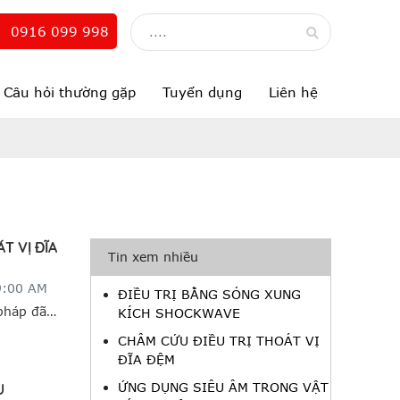
0916 099 998
Câu hỏi thường gặp
Tuyển dụng
Liên hệ
T VỊ ĐĨA
Tin xem nhiều
9:00 AM
ĐIỀU TRỊ BẰNG SÓNG XUNG
pháp đã
KÍCH SHOCKWAVE
 Y học
CHÂM CỨU ĐIỀU TRỊ THOÁT VỊ
p này đã
ĐĨA ĐỆM
nhiều
ỨNG DỤNG SIÊU ÂM TRONG VẬT
U
khó khăn