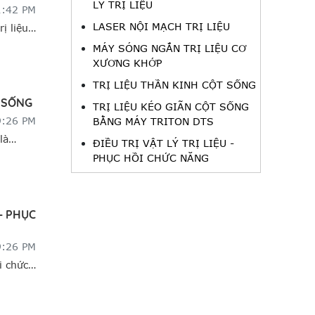
LÝ TRỊ LIỆU
ị thoát vị
1:42 PM
phẫu
LASER NỘI MẠCH TRỊ LIỆU
rị liệu
h chữa
các bệnh
MÁY SÓNG NGẮN TRỊ LIỆU CƠ
 các bệnh
XƯƠNG KHỚP
 máu não,
TRỊ LIỆU THẦN KINH CỘT SỐNG
não,…
T SỐNG
hư tăng
TRỊ LIỆU KÉO GIÃN CỘT SỐNG
ăng tái
9:26 PM
BẰNG MÁY TRITON DTS
 hoàn
là
ĐIỀU TRỊ VẬT LÝ TRỊ LIỆU -
cầu,
 liên quan
PHỤC HỒI CHỨC NĂNG
gười như
inh và
 - PHỤC
9:26 PM
i chức
ười bệnh
h và
 thống