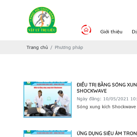
Giới thiệu
Dị
Trang chủ
Phương pháp
ĐIỀU TRỊ BẰNG SÓNG XUN
SHOCKWAVE
Ngày đăng: 10/05/2021 10
Sóng xung kích Shockwave
dụng để điều trị các rối loạ
cơ xương khớp trong nhiều 
như chấn thương thể thao,
ỨNG DỤNG SIÊU ÂM TRON
thương chỉnh hình và vât lý 