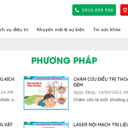
0916 099 998
ch vụ điều trị
Khuyến mãi & sự kiện
Tin sức khỏe
PHƯƠNG PHÁP
G KÍCH
CHÂM CỨU ĐIỀU TRỊ THOÁ
ĐỆM
:24 AM
Ngày đăng: 19/04/2021 0
 được sử
Châm cứu là một phương 
n của hệ
xuất hiện từ lâu đời trong
lĩnh vực
Phương Đông. Phương phá
 chấn
được sử dụng để chữa rất 
G VẬT
LASER NỘI MẠCH TRỊ LIỆ
trị liệu.
chứng bệnh mà Tây y rất 