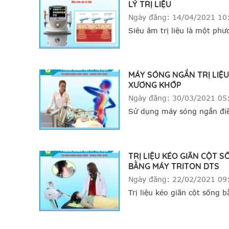
LÝ TRỊ LIỆU
Liệu pháp điều trị này có ư
không cần đến phẫu thuật, 
Ngày đăng: 14/04/2021 10
cho mỗi lần điều trị ngắn.
Siêu âm trị liệu là một ph
điều trị phổ biến trong vật l
để điều trị đau và các tổn 
mô mềm, giúp giảm đau, gi
MÁY SÓNG NGẮN TRỊ LIỆU
thư giãn thần kinh,...
XƯƠNG KHỚP
Ngày đăng: 30/03/2021 05
Sử dụng máy sóng ngắn điề
thoái hóa khớp thường đượ
dụng với các bệnh nhân tho
khớp, thoái hóa cột sống, t
TRỊ LIỆU KÉO GIÃN CỘT 
đĩa đệm giai đoạn mạn tính
BẰNG MÁY TRITON DTS
biểu hiện đau cứng, co thắt
Ngày đăng: 22/02/2021 09
Trị liệu kéo giãn cột sống 
kéo Triton DTS Decompress
một phương pháp điều trị 
phẫu thuật đối với bệnh lý 