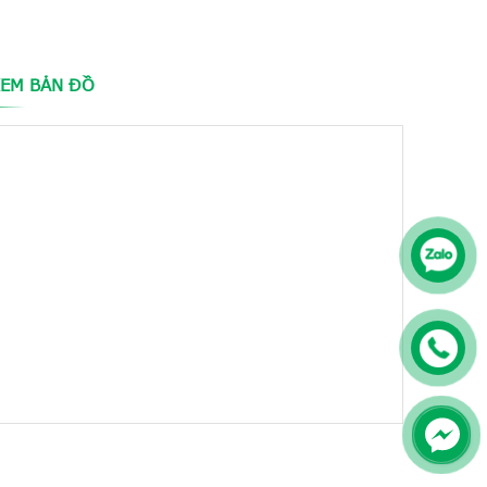
n đại nhằm
y chấn
EM BẢN ĐỒ