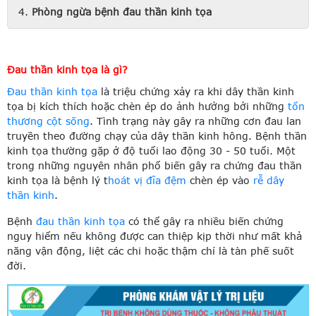
Phòng ngừa bệnh đau thần kinh tọa
Đau thần kinh tọa là gì?
Đau thần kinh tọa
là triệu chứng xảy ra khi dây thần kinh
tọa bị kích thích hoặc chèn ép do ảnh hưởng bởi những
tổn
thương cột sống
. Tình trạng này gây ra những cơn đau lan
truyền theo đường chạy của dây thần kinh hông. Bệnh thần
kinh tọa thường gặp ở độ tuổi lao động 30 - 50 tuổi. Một
trong những nguyên nhân phổ biến gây ra chứng đau thần
kinh tọa là bệnh lý t
hoát vị đĩa đệm
chèn ép vào
rễ dây
thần kinh
.
Bệnh
đau thần kinh tọa
có thể gây ra nhiều biến chứng
nguy hiểm nếu không được can thiệp kịp thời như mất khả
năng vận động, liệt các chi hoặc thậm chí là tàn phế suốt
đời.