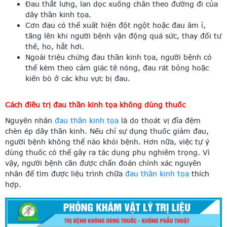
Đau thắt lưng, lan dọc xuống chân theo đường đi của
dây thần kinh tọa.
Cơn đau có thể xuất hiện đột ngột hoặc đau âm ỉ,
tăng lên khi người bệnh vận động quá sức, thay đổi tư
thế, ho, hắt hơi.
Ngoài triệu chứng đau thần kinh tọa, người bệnh có
thể kèm theo cảm giác tê nóng, đau rát bỏng hoặc
kiến bò ở các khu vực bị đau.
Cách điều trị đau thần kinh tọa không dùng thuốc
Nguyên nhân
đau thần kinh tọa
là do thoát vị đĩa đệm
chèn ép dây thần kinh. Nếu chỉ sự dụng thuốc giảm đau,
người bệnh không thể nào khỏi bệnh. Hơn nữa, việc tự ý
dùng thuốc có thể gây ra tác dụng phụ nghiêm trọng. Vì
vậy, người bệnh cần được chẩn đoán chính xác nguyên
nhân để tìm được liệu trình chữa
đau thần kinh tọa
thích
hợp.