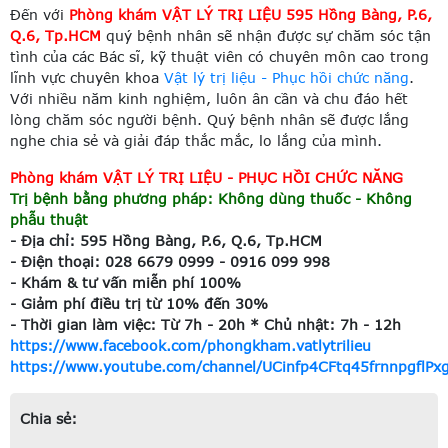
Đến với
Phòng khám VẬT LÝ TRỊ LIỆU 595 Hồng Bàng, P.6,
Q.6, Tp.HCM
quý bệnh nhân sẽ nhận được sự chăm sóc tận
tình của các Bác sĩ, kỹ thuật viên có chuyên môn cao trong
lĩnh vực chuyên khoa
Vật lý trị liệu - Phục hồi chức năng
.
Với nhiều năm kinh nghiệm, luôn ân cần và chu đáo hết
lòng chăm sóc người bệnh. Quý bệnh nhân sẽ được lắng
nghe chia sẻ và giải đáp thắc mắc, lo lắng của mình.
Phòng khám VẬT LÝ TRỊ LIỆU - PHỤC HỒI CHỨC NĂNG
Trị bệnh bằng phương pháp: Không dùng thuốc - Không
phẫu thuật
- Địa chỉ: 595 Hồng Bàng, P.6, Q.6, Tp.HCM
- Điện thoại: 028 6679 0999 - 0916 099 998
- Khám & tư vấn miễn phí 100%
- Giảm phí điều trị từ 10% đến 30%
- Thời gian làm việc: Từ 7h - 20h * Chủ nhật: 7h - 12h
https://www.facebook.com/phongkham.vatlytrilieu
https://www.youtube.com/channel/UCinfp4CFtq45frnnpgflPx
Chia sẻ: