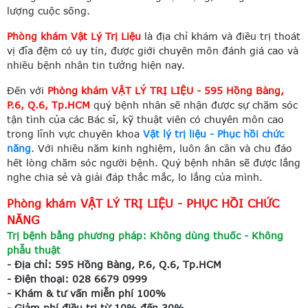
lượng cuộc sống.
Phòng khám Vật Lý Trị Liệu
là địa chỉ khám và điều trị thoát
vị đĩa đệm có uy tín, được giới chuyên môn đánh giá cao và
nhiều bệnh nhân tin tưởng hiện nay.
Đến với
Phòng khám VẬT LÝ TRỊ LIỆU - 595 Hồng Bàng,
P.6, Q.6, Tp.HCM
quý bệnh nhân sẽ nhận được sự chăm sóc
tận tình của các Bác sĩ, kỹ thuật viên có chuyên môn cao
trong lĩnh vực chuyên khoa
Vật lý trị liệu - Phục hồi chức
năng
. Với nhiều năm kinh nghiệm, luôn ân cần và chu đáo
hết lòng chăm sóc người bệnh. Quý bệnh nhân sẽ được lắng
nghe chia sẻ và giải đáp thắc mắc, lo lắng của mình.
Phòng khám VẬT LÝ TRỊ LIỆU - PHỤC HỒI CHỨC
NĂNG
Trị bệnh bằng phương pháp: Không dùng thuốc - Không
phẫu thuật
- Địa chỉ: 595 Hồng Bàng, P.6, Q.6, Tp.HCM
- Điện thoại: 028 6679 0999
- Khám & tư vấn miễn phí 100%
- Giảm phí điều trị từ 10% đến 30%