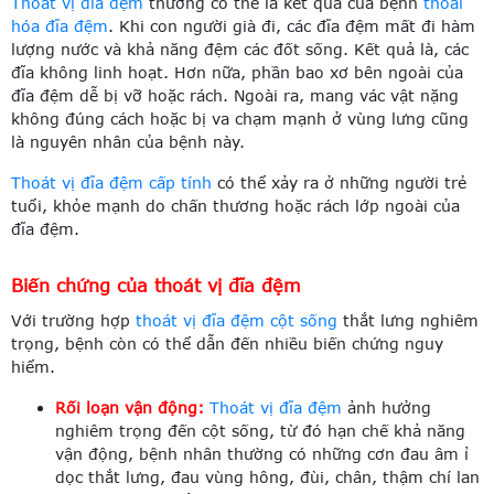
Thoát vị đĩa đệm
thường có thể là kết quả của bệnh
thoái
hóa đĩa đệm
. Khi con người già đi, các đĩa đệm mất đi hàm
lượng nước và khả năng đệm các đốt sống. Kết quả là, các
đĩa không linh hoạt. Hơn nữa, phần bao xơ bên ngoài của
đĩa đệm dễ bị vỡ hoặc rách. Ngoài ra, mang vác vật nặng
không đúng cách hoặc bị va chạm mạnh ở vùng lưng cũng
là nguyên nhân của bệnh này.
Thoát vị đĩa đệm cấp tính
có thể xảy ra ở những người trẻ
tuổi, khỏe mạnh do chấn thương hoặc rách lớp ngoài của
đĩa đệm.
Biến chứng của thoát vị đĩa đệm
Với trường hợp
thoát vị đĩa đệm cột sống
thắt lưng nghiêm
trọng, bệnh còn có thể dẫn đến nhiều biến chứng nguy
hiểm.
Rối loạn vận động:
Thoát vị đĩa đệm
ảnh hưởng
nghiêm trọng đến cột sống, từ đó hạn chế khả năng
vận động, bệnh nhân thường có những cơn đau âm ỉ
dọc thắt lưng, đau vùng hông, đùi, chân, thậm chí lan